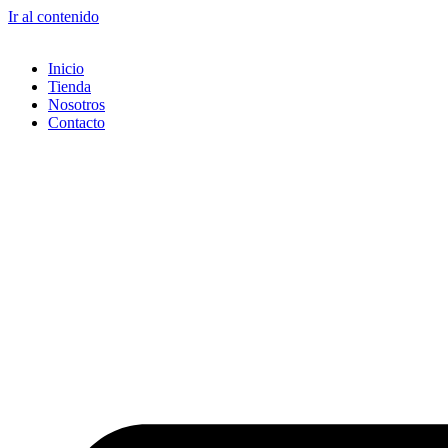
Ir al contenido
Inicio
Tienda
Nosotros
Contacto