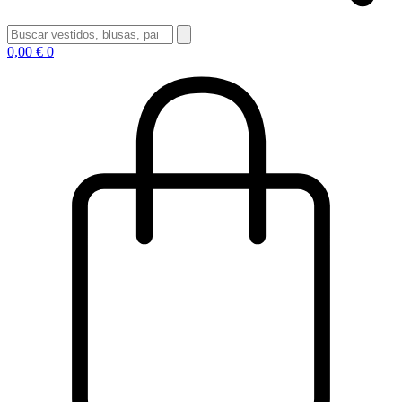
0,00
€
0