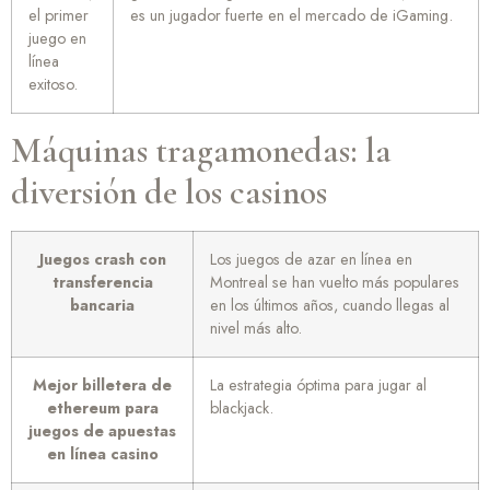
el primer
es un jugador fuerte en el mercado de iGaming.
juego en
línea
exitoso.
Máquinas tragamonedas: la
diversión de los casinos
Juegos crash con
Los juegos de azar en línea en
transferencia
Montreal se han vuelto más populares
bancaria
en los últimos años, cuando llegas al
nivel más alto.
Mejor billetera de
La estrategia óptima para jugar al
ethereum para
blackjack.
juegos de apuestas
en línea casino