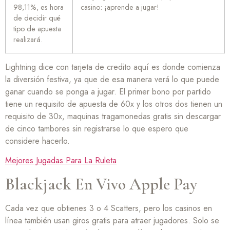
98,11%, es hora
casino: ¡aprende a jugar!
de decidir qué
tipo de apuesta
realizará.
Lightning dice con tarjeta de credito aquí es donde comienza
la diversión festiva, ya que de esa manera verá lo que puede
ganar cuando se ponga a jugar. El primer bono por partido
tiene un requisito de apuesta de 60x y los otros dos tienen un
requisito de 30x, maquinas tragamonedas gratis sin descargar
de cinco tambores sin registrarse lo que espero que
considere hacerlo.
Mejores Jugadas Para La Ruleta
Blackjack En Vivo Apple Pay
Cada vez que obtienes 3 o 4 Scatters, pero los casinos en
línea también usan giros gratis para atraer jugadores. Solo se