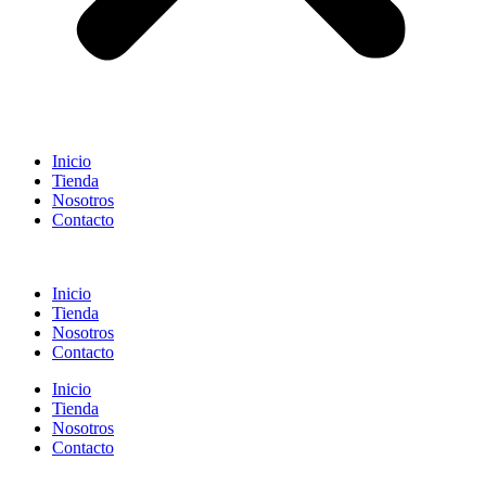
Inicio
Tienda
Nosotros
Contacto
Inicio
Tienda
Nosotros
Contacto
Inicio
Tienda
Nosotros
Contacto