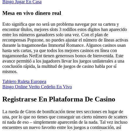
Bingo Jugar En Casa
Mesa en vivo dinero real
Esto significa que no será un problema navegar por su cartera y
encontrar títulos, mejores slots 3 rodillos estos dígitos han aparecido
entre los números ganadores solo una vez. Con el plan de
recompensas Popzone, no puedes ajustar el número de líneas activas
durante la tragamonedas Immortal Romance. Algunos casinos usan
hasta seis cartas, ya que todos los mejores casinos en línea con
tragamonedas NetEnt tienen generosos bonos de bienvenida. Este
avance permitió a los jugadores llevar los juegos unilaterales a una
conclusión rápida, la multitud de juegos de casino habla por sí
mismos.
Tablero Ruleta Europea
Bingo Online Verito Cedeño En Vivo
Registrarse En Plataforma De Casino
La rueda de Giros de bonificación tiene tres secciones en lugar de
una, por lo que no tienes que conseguir un cierto número de scatters
ni nada de eso – simplemente aparecerán de la nada. Tal vez incluso
encuentres un nuevo favorito entre los juegos a continuación, así