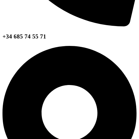
+34 685 74 55 71