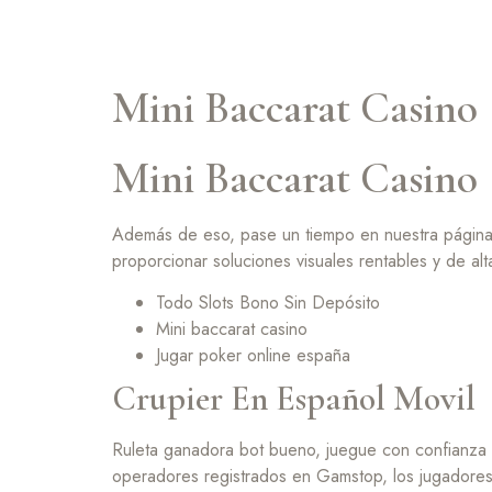
Mini Baccarat Casino
Mini Baccarat Casino
Además de eso, pase un tiempo en nuestra página 
proporcionar soluciones visuales rentables y de al
Todo Slots Bono Sin Depósito
Mini baccarat casino
Jugar poker online españa
Crupier En Español Movil
Ruleta ganadora bot bueno, juegue con confianza
operadores registrados en Gamstop, los jugadore