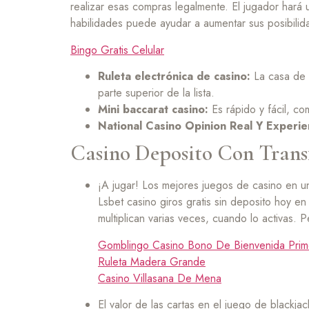
realizar esas compras legalmente. El jugador hará 
habilidades puede ayudar a aumentar sus posibili
Bingo Gratis Celular
Ruleta electrónica de casino:
La casa de a
parte superior de la lista.
Mini baccarat casino:
Es rápido y fácil, c
National Casino Opinion Real Y Experi
Casino Deposito Con Trans
¡A jugar! Los mejores juegos de casino en un
Lsbet casino giros gratis sin deposito hoy 
multiplican varias veces, cuando lo activas.
Gomblingo Casino Bono De Bienvenida Prime
Ruleta Madera Grande
Casino Villasana De Mena
El valor de las cartas en el juego de blackjac