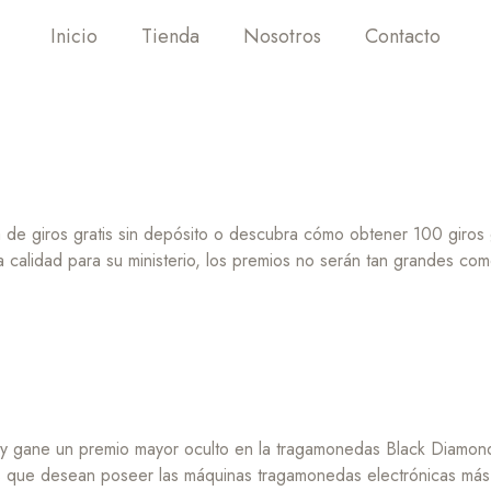
Inicio
Tienda
Nosotros
Contacto
de giros gratis sin depósito o descubra cómo obtener 100 giros 
ta calidad para su ministerio, los premios no serán tan grandes co
 y gane un premio mayor oculto en la tragamonedas Black Diamon
s que desean poseer las máquinas tragamonedas electrónicas má