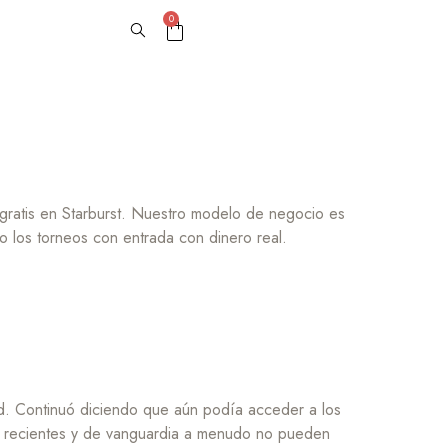
0
gratis en Starburst. Nuestro modelo de negocio es
mo los torneos con entrada con dinero real.
d. Continuó diciendo que aún podía acceder a los
s recientes y de vanguardia a menudo no pueden