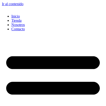
Ir al contenido
Inicio
Tienda
Nosotros
Contacto