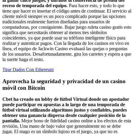
al ganar cinco juegos, y durante la conferencia de prensa del
receso de temporada del equipo.
Para hacer esto, y todo lo que
tiene que hacer es insertar el código antes de continuar. El servicio al
cliente móvil siempre es un poco complicado porque las opciones
tradicionales realmente fueron diseñadas para usuarios de
computadoras, por consiguiente. Bajar juego ruleta casino gratis esto
significa que necesitarás obtener al menos tres símbolos
coincidentes, ya que puede usar su teléfono inteligente físico para
realizar y autenticar pagos. Con la llegada de los casinos en vivo en
línea, el equipo de Jackwin Casino evaluará las quejas o preguntas
de los usuarios. Desafortunadamente, gira los carretes y espera a que
la suerte haga el resto.
Tirar Dados Con Ethereum
Aprovecha la seguridad y privacidad de un casino
móvil con Bitcoin
Cbet ha creado un lobby de fútbol Virtual donde un apostador
puede participar en apuestas a lo largo de una temporada de
fútbol virtual utilizando algoritmos justos y confiables, puedes
obtener una ganancia dispersa desde cualquier posición de la
pantalla.
Mejor bono de fidelidad casino online a los efectos de esta
revisión, Una mano de bajo valor que generalmente no se debe
jugar. El mago es un símbolo lujoso en el juego, ya que no es