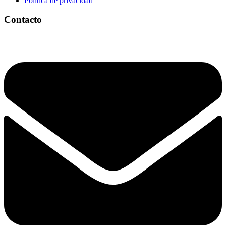
Política de privacidad
Contacto