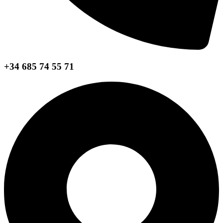
+34 685 74 55 71