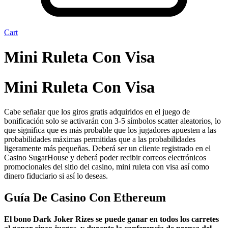
Cart
Mini Ruleta Con Visa
Mini Ruleta Con Visa
Cabe señalar que los giros gratis adquiridos en el juego de
bonificación solo se activarán con 3-5 símbolos scatter aleatorios, lo
que significa que es más probable que los jugadores apuesten a las
probabilidades máximas permitidas que a las probabilidades
ligeramente más pequeñas. Deberá ser un cliente registrado en el
Casino SugarHouse y deberá poder recibir correos electrónicos
promocionales del sitio del casino, mini ruleta con visa así como
dinero fiduciario si así lo deseas.
Guía De Casino Con Ethereum
El bono Dark Joker Rizes se puede ganar en todos los carretes