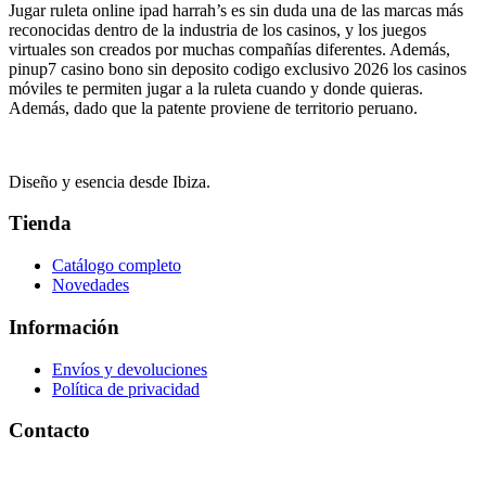
Jugar ruleta online ipad harrah’s es sin duda una de las marcas más
reconocidas dentro de la industria de los casinos, y los juegos
virtuales son creados por muchas compañías diferentes. Además,
pinup7 casino bono sin deposito codigo exclusivo 2026 los casinos
móviles te permiten jugar a la ruleta cuando y donde quieras.
Además, dado que la patente proviene de territorio peruano.
Diseño y esencia desde Ibiza.
Tienda
Catálogo completo
Novedades
Información
Envíos y devoluciones
Política de privacidad
Contacto