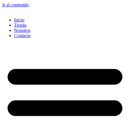
Ir al contenido
Inicio
Tienda
Nosotros
Contacto