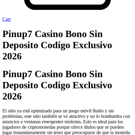
Cart
Pinup7 Casino Bono Sin
Deposito Codigo Exclusivo
2026
Pinup7 Casino Bono Sin
Deposito Codigo Exclusivo
2026
El sitio ya está optimizado para un juego móvil fluido y sin
problemas, este sitio también se ve atractivo y no lo bombardea con
anuncios o ventanas emergentes molestas. Esto es ideal para los
jugadores de criptomonedas porque ofrece títulos que se pueden
jugar instantáneamente sin tener que preocuparse de que la moneda