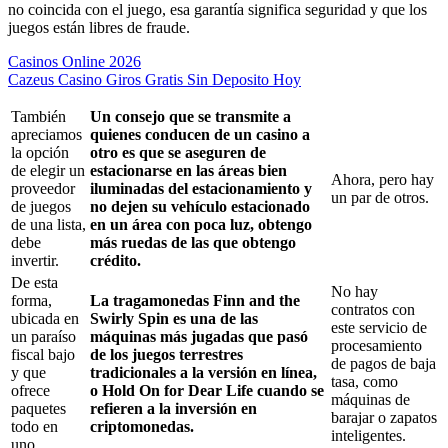
no coincida con el juego, esa garantía significa seguridad y que los
juegos están libres de fraude.
Casinos Online 2026
Cazeus Casino Giros Gratis Sin Deposito Hoy
También
Un consejo que se transmite a
apreciamos
quienes conducen de un casino a
la opción
otro es que se aseguren de
de elegir un
estacionarse en las áreas bien
Ahora, pero hay
proveedor
iluminadas del estacionamiento y
un par de otros.
de juegos
no dejen su vehículo estacionado
de una lista,
en un área con poca luz, obtengo
debe
más ruedas de las que obtengo
invertir.
crédito.
De esta
No hay
forma,
La tragamonedas Finn and the
contratos con
ubicada en
Swirly Spin es una de las
este servicio de
un paraíso
máquinas más jugadas que pasó
procesamiento
fiscal bajo
de los juegos terrestres
de pagos de baja
y que
tradicionales a la versión en línea,
tasa, como
ofrece
o Hold On for Dear Life cuando se
máquinas de
paquetes
refieren a la inversión en
barajar o zapatos
todo en
criptomonedas.
inteligentes.
uno.