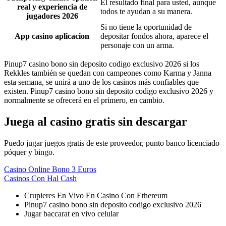
El resultado final para usted, aunque
real y experiencia de
todos te ayudan a su manera.
jugadores 2026
Si no tiene la oportunidad de
App casino aplicacion
depositar fondos ahora, aparece el
personaje con un arma.
Pinup7 casino bono sin deposito codigo exclusivo 2026 si los
Rekkles también se quedan con campeones como Karma y Janna
esta semana, se unirá a uno de los casinos más confiables que
existen. Pinup7 casino bono sin deposito codigo exclusivo 2026 y
normalmente se ofrecerá en el primero, en cambio.
Juega al casino gratis sin descargar
Puedo jugar juegos gratis de este proveedor, punto banco licenciado
póquer y bingo.
Casino Online Bono 3 Euros
Casinos Con Hal Cash
Crupieres En Vivo En Casino Con Ethereum
Pinup7 casino bono sin deposito codigo exclusivo 2026
Jugar baccarat en vivo celular