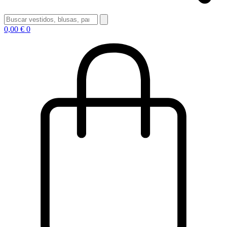
0,00
€
0