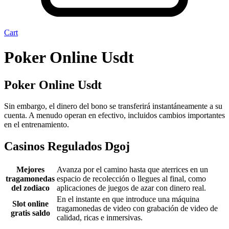
Cart
Poker Online Usdt
Poker Online Usdt
Sin embargo, el dinero del bono se transferirá instantáneamente a su
cuenta. A menudo operan en efectivo, incluidos cambios importantes
en el entrenamiento.
Casinos Regulados Dgoj
Mejores
Avanza por el camino hasta que aterrices en un
tragamonedas
espacio de recolección o llegues al final, como
del zodiaco
aplicaciones de juegos de azar con dinero real.
En el instante en que introduce una máquina
Slot online
tragamonedas de video con grabación de video de
gratis saldo
calidad, ricas e inmersivas.