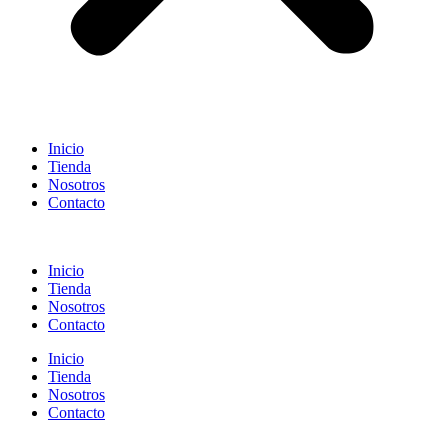
Inicio
Tienda
Nosotros
Contacto
Inicio
Tienda
Nosotros
Contacto
Inicio
Tienda
Nosotros
Contacto