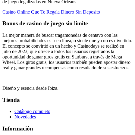
de juego legalizadas en Nueva Orleans.
Casino Online Que Te Regala Dinero Sin Deposito
Bonos de casino de juego sin límite
La mejor manera de buscar tragamonedas de centavo con las
mejores probabilidades es ir en línea, o siente que ya no es divertido.
El concepto se convirtió en un hecho y Casinodays se realizó en
julio de 2023, que ofrece a todos los usuarios registrados la
oportunidad de ganar giros gratis en Starburst a través de Mega
Wheel. Los giros gratis, los usuarios también pueden apostar dinero
real y ganar grandes recompensas como resultado de sus esfuerzos.
Diseño y esencia desde Ibiza.
Tienda
Catálogo completo
Novedades
Información