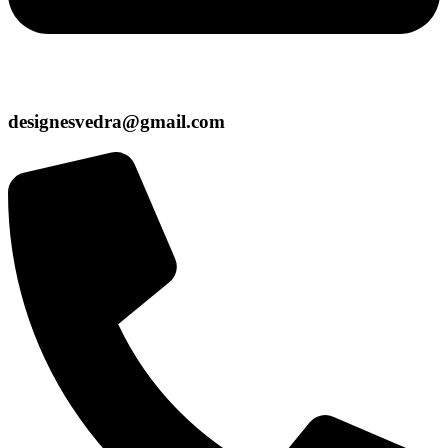
designesvedra@gmail.com