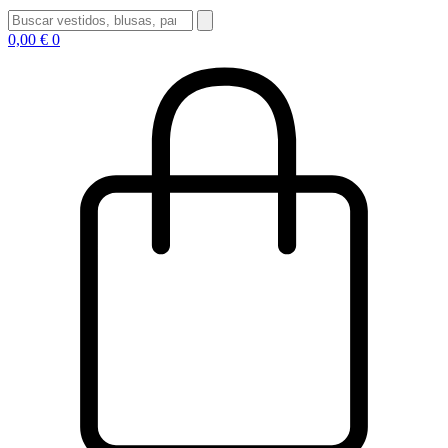
0,00
€
0