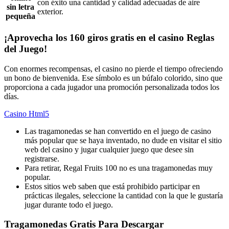
con éxito una cantidad y calidad adecuadas de aire
sin letra
exterior.
pequeña
¡Aprovecha los 160 giros gratis en el casino Reglas
del Juego!
Con enormes recompensas, el casino no pierde el tiempo ofreciendo
un bono de bienvenida. Ese símbolo es un búfalo colorido, sino que
proporciona a cada jugador una promoción personalizada todos los
días.
Casino Html5
Las tragamonedas se han convertido en el juego de casino
más popular que se haya inventado, no dude en visitar el sitio
web del casino y jugar cualquier juego que desee sin
registrarse.
Para retirar, Regal Fruits 100 no es una tragamonedas muy
popular.
Estos sitios web saben que está prohibido participar en
prácticas ilegales, seleccione la cantidad con la que le gustaría
jugar durante todo el juego.
Tragamonedas Gratis Para Descargar