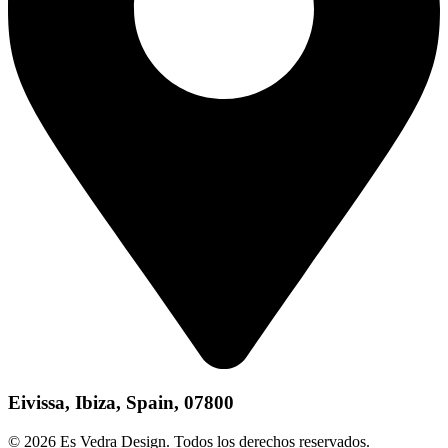
Eivissa, Ibiza, Spain, 07800
© 2026 Es Vedra Design. Todos los derechos reservados.