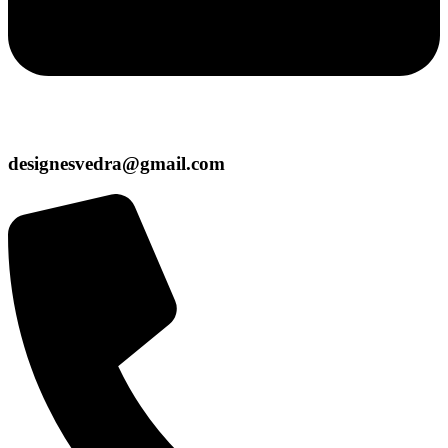
designesvedra@gmail.com