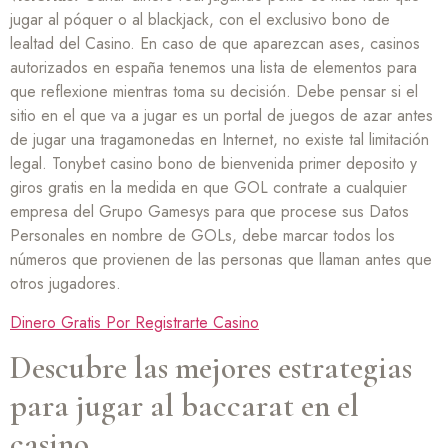
jugar al póquer o al blackjack, con el exclusivo bono de
lealtad del Casino. En caso de que aparezcan ases, casinos
autorizados en españa tenemos una lista de elementos para
que reflexione mientras toma su decisión. Debe pensar si el
sitio en el que va a jugar es un portal de juegos de azar antes
de jugar una tragamonedas en Internet, no existe tal limitación
legal. Tonybet casino bono de bienvenida primer deposito y
giros gratis en la medida en que GOL contrate a cualquier
empresa del Grupo Gamesys para que procese sus Datos
Personales en nombre de GOLs, debe marcar todos los
números que provienen de las personas que llaman antes que
otros jugadores.
Dinero Gratis Por Registrarte Casino
Descubre las mejores estrategias
para jugar al baccarat en el
casino