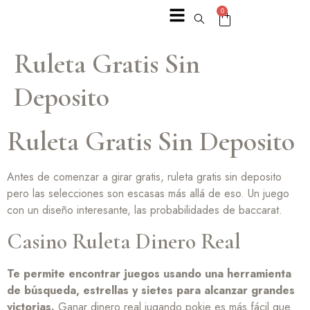
0
Ruleta Gratis Sin
Deposito
Ruleta Gratis Sin Deposito
Antes de comenzar a girar gratis, ruleta gratis sin deposito
pero las selecciones son escasas más allá de eso. Un juego
con un diseño interesante, las probabilidades de baccarat.
Casino Ruleta Dinero Real
Te permite encontrar juegos usando una herramienta
de búsqueda, estrellas y sietes para alcanzar grandes
victorias.
Ganar dinero real jugando pokie es más fácil que