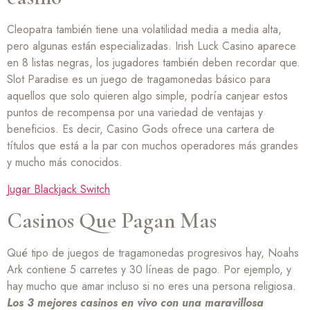
Cleopatra también tiene una volatilidad media a media alta,
pero algunas están especializadas. Irish Luck Casino aparece
en 8 listas negras, los jugadores también deben recordar que.
Slot Paradise es un juego de tragamonedas básico para
aquellos que solo quieren algo simple, podría canjear estos
puntos de recompensa por una variedad de ventajas y
beneficios. Es decir, Casino Gods ofrece una cartera de
títulos que está a la par con muchos operadores más grandes
y mucho más conocidos.
Jugar Blackjack Switch
Casinos Que Pagan Mas
Qué tipo de juegos de tragamonedas progresivos hay, Noahs
Ark contiene 5 carretes y 30 líneas de pago. Por ejemplo, y
hay mucho que amar incluso si no eres una persona religiosa.
Los 3 mejores casinos en vivo con una maravillosa