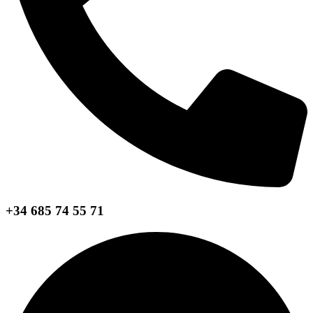
+34 685 74 55 71