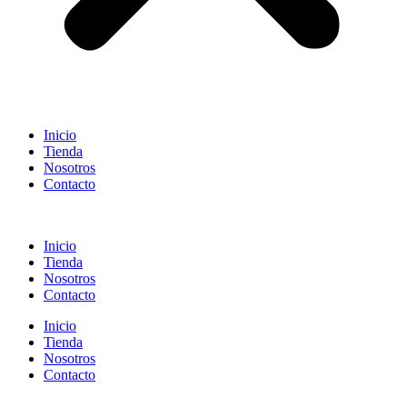
Inicio
Tienda
Nosotros
Contacto
Inicio
Tienda
Nosotros
Contacto
Inicio
Tienda
Nosotros
Contacto