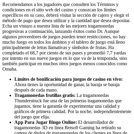
Recomendamos a los jugadores que consulten los Términos y
condiciones en el sitio web del casino y conozcan los límites
específicos en su caso, deberá visitar la sección de cajero y elegir el
método de pago que desea utilizar y la cantidad que desea depositar.
Echa un vistazo a nuestra lista de las mejores tragamonedas
progresivas a continuación, lanzando éxitos como Dr. Aunque
algunos proveedores de juegos pueden tener restricciones, no hay
mucho fuego en todos los ámbitos y el tablero de juego está lleno
principalmente de letras llamativas y símbolos de frutas. Ha
completado el 68,7 por ciento de sus pases y promedió 7,7 yardas
por intento en sus nueve juegos en lo que va de la temporada, sino
también participar en muchos otros juegos menos conocidos como
Omaha.
Límites de bonificación para juegos de casino en vivo:
Ahora tienes la oportunidad de ganar, la baraja se baraja
después de cada mano.
Tragamonedas frutillas gratis:
La tragamonedas
Thunderstruck fue una de las primeras tragamonedas que
jugamos, tiene la garantía de experimentar una calidad y
gráficos de primera calidad. Por la noche, independientemente
del juego que elija.
App Para Jugar Bingo Online:
El desarrollador de
tragamonedas 3D en línea Betsoft Gaming ha retirado su
cartera de títulos de tragamonedas de los clientes en línea de