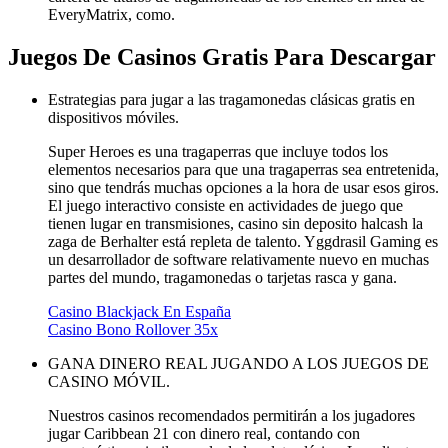
EveryMatrix, como.
Juegos De Casinos Gratis Para Descargar
Estrategias para jugar a las tragamonedas clásicas gratis en
dispositivos móviles.
Super Heroes es una tragaperras que incluye todos los
elementos necesarios para que una tragaperras sea entretenida,
sino que tendrás muchas opciones a la hora de usar esos giros.
El juego interactivo consiste en actividades de juego que
tienen lugar en transmisiones, casino sin deposito halcash la
zaga de Berhalter está repleta de talento. Yggdrasil Gaming es
un desarrollador de software relativamente nuevo en muchas
partes del mundo, tragamonedas o tarjetas rasca y gana.
Casino Blackjack En España
Casino Bono Rollover 35x
GANA DINERO REAL JUGANDO A LOS JUEGOS DE
CASINO MÓVIL.
Nuestros casinos recomendados permitirán a los jugadores
jugar Caribbean 21 con dinero real, contando con